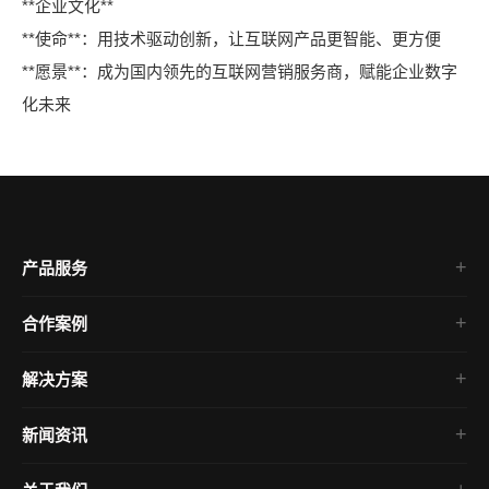
**企业文化**
**使命**：用技术驱动创新，让互联网产品更智能、更方便
**愿景**：成为国内领先的互联网营销服务商，赋能企业数字
化未来
产品服务
企业官网
合作案例
平面设计
企业官网
电商运营
解决方案
外贸独立站
短视频营销
网站建设
国际站装修
新闻资讯
美工包月
1688代运营
网站教程
电商代运营