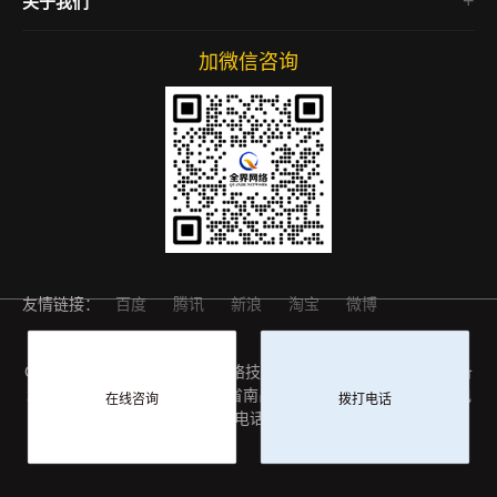
关于我们
网络营销
账号营销
关于我们
设计分享
加微信咨询
联系我们
网店运营
友情链接：
百度
腾讯
新浪
淘宝
微博
Copyright © 2024 江西全界网络技术有限公司 版权所有
赣ICP备
2024050418号-1
地址：江西省南昌市解放东路899号江西跨境电
在线咨询
拨打电话
商产业基地12楼 电话：15979153531