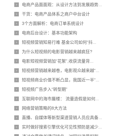
电商产品面面观：从设计方法到发展趋势...
>
干货：电商产品体系之商户中台设计
>
3个方面解析：电商订单系统设计
>
电商后台设计：基本功能架构
>
短视频营销知易行难 基金公司如何“抖...
>
为什么短视频的电影营销越来越疯狂?
>
电影短视频营销加“花絮”,收获流量背...
>
短视频营销越来越卷，电影观众越来越“...
>
短视频商业价值不断凸显，我国近一半“...
>
短视频广告步入“转型期”
>
互联网中的海市蜃楼： 流量造假是如何...
>
网络营销策略的8大方法
>
直播、自媒体等新型渠道营销人员应具备...
>
实时做好搜索引擎优化可见性预防是减少...
>