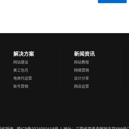
解决方案
新闻资讯
网站建设
网站教程
美工包月
网络营销
电商代运营
设计分享
账号营销
网店运营
 版权所有
赣ICP备2024050418号-1
地址：江西省南昌市解放东路899号江西