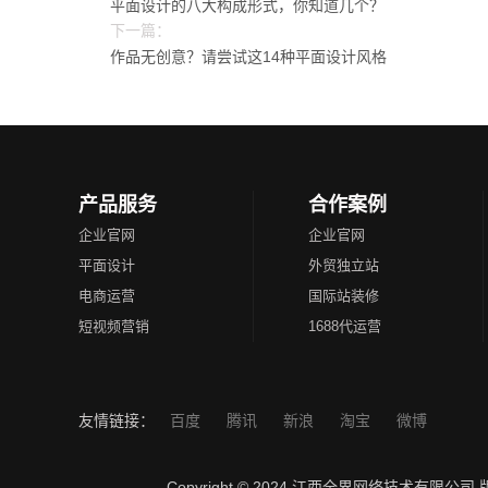
平面设计的八大构成形式，你知道几个？
下一篇：
作品无创意？请尝试这14种平面设计风格
产品服务
合作案例
企业官网
企业官网
平面设计
外贸独立站
电商运营
国际站装修
短视频营销
1688代运营
友情链接：
百度
腾讯
新浪
淘宝
微博
Copyright © 2024 江西全界网络技术有限公司