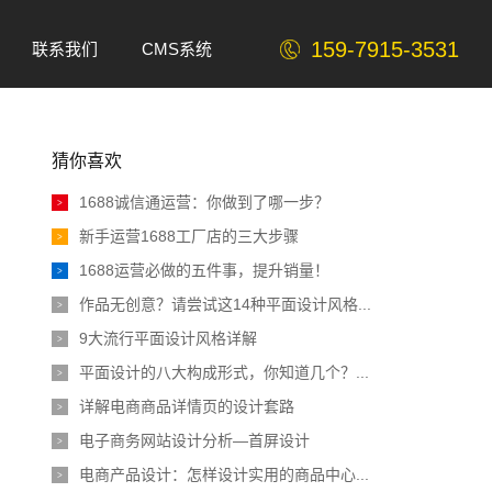
159-7915-3531
联系我们
CMS系统
Contact
CMS
猜你喜欢
1688诚信通运营：你做到了哪一步？
>
新手运营1688工厂店的三大步骤
>
1688运营必做的五件事，提升销量！
>
作品无创意？请尝试这14种平面设计风格...
>
9大流行平面设计风格详解
>
平面设计的八大构成形式，你知道几个？...
>
详解电商商品详情页的设计套路
>
电子商务网站设计分析—首屏设计
>
电商产品设计：怎样设计实用的商品中心...
>