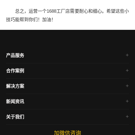
总之，运营一个1688工厂店需要耐心和细心。希望这些小
技巧能帮到你们！加油！
产品服务
企业官网
合作案例
平面设计
企业官网
电商运营
解决方案
外贸独立站
短视频营销
网站建设
国际站装修
新闻资讯
美工包月
1688代运营
网站教程
电商代运营
关于我们
网络营销
账号营销
关于我们
设计分享
加微信咨询